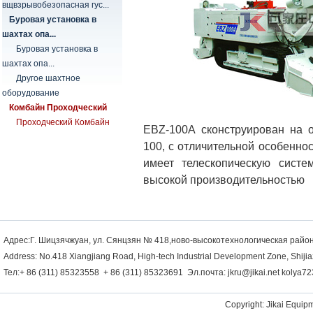
вщвзрывобезопасная гус...
Буровая установка в
шахтах опа...
Буровая установка в
шахтах опа...
Другое шахтное
оборудование
Комбайн Проходческий
Проходческий Комбайн
EBZ-100А сконструирован на 
100, с отличительной особеннос
имеет телескопическую систе
высокой производительностью
Адрес:Г. Шицзячжуан, ул. Сянцзян № 418,ново-высокотехнологическая район
Address: No.418 Xiangjiang Road, High-tech Industrial Development Zone, Shiji
Тел:+ 86 (311) 85323558 + 86 (311) 85323691 Эл.почта:
jkru@jikai.net
kolya72
Copyright: Jikai Equipm