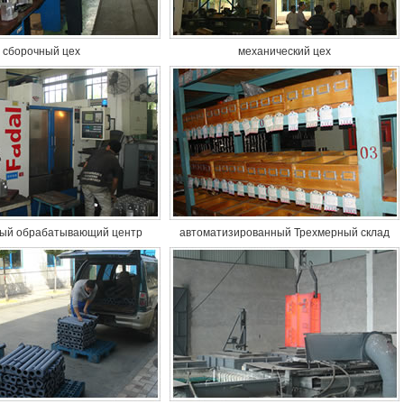
сборочный цех
механический цех
ный обрабатывающий центр
автоматизированный Трехмерный склад