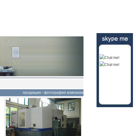
продукция
-
фотография компании